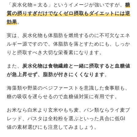
「炭水化物＝太る」というイメージが強いですが、
糖
質の摂りすぎだけでなくゼロ摂取もダイエットには逆
効果
。
実は、炭水化物も体脂肪を燃焼するのに不可欠なエネ
ルギー源ですので、体脂肪を落とすためにも、しっか
りと摂取すべき大切な栄養素になります。
また、
炭水化物は食物繊維と一緒に摂取すると血糖値
が急上昇せず、脂肪が付きにくくなります
。
海藻類や野菜のベジファーストを意識した食事順も、
糖の吸収を遅らせるので血糖値対策に有用です。
お米なら白米より玄米やもち麦、パン類ならライ麦ブ
レッド、パスタは全粒粉を選ぶといった具合に低GI
値の素材選びにも注意してみましょう。