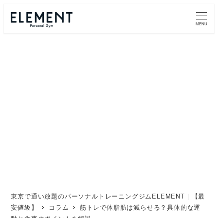
メ
イ
MENU
ン
コ
ン
テ
ン
ツ
へ
移
動
東京で通い放題のパーソナルトレーニングジムELEMENT｜【最
安値級】
コラム
筋トレで体脂肪は減らせる？具体的な運