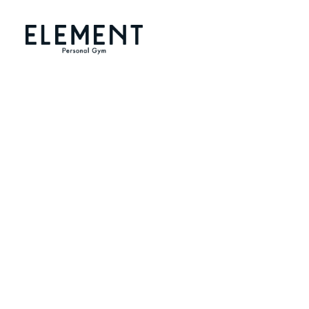
メ
イ
ン
コ
ン
テ
ン
ツ
へ
移
動