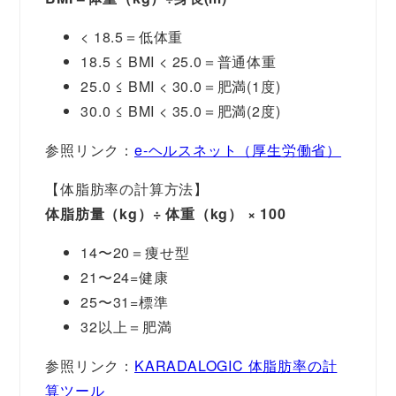
< 18.5＝低体重
18.5 ≤ BMI < 25.0＝普通体重
25.0 ≤ BMI < 30.0＝肥満(1度)
30.0 ≤ BMI < 35.0＝肥満(2度)
参照リンク：
e-ヘルスネット（厚生労働省）
【体脂肪率の計算方法】
体脂肪量（kg）÷ 体重（kg） × 100
14〜20＝痩せ型
21〜24=健康
25〜31=標準
32以上＝肥満
参照リンク：
KARADALOGIC 体脂肪率の計
算ツール