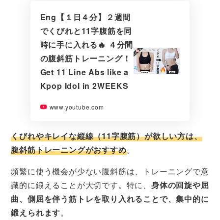
Eng【１日４分】２週間
でくびれと11字腹筋を同
時に手に入れる🔥 ４分間
の腹斜筋トレーニング！
Get 11 Line Abs like a
Kpop Idol in 2WEEKS
www.youtube.com
くびれやキレイな縦線（11字腹筋）が欲しい方は、
腹斜筋トレーニングがおすすめ
。
頻繁に使う機会が少ない腹斜筋は、トレーニングで意
識的に鍛えることが大切です。特に、
身体の回旋や屈
曲、側屈を伴う筋トレを取り入れることで、集中的に
鍛えられます
。