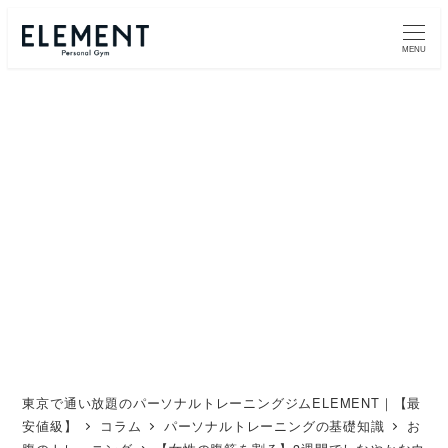
メ
イ
MENU
ン
コ
ン
テ
ン
ツ
へ
移
動
東京で通い放題のパーソナルトレーニングジムELEMENT｜【最
安値級】
コラム
パーソナルトレーニングの基礎知識
お