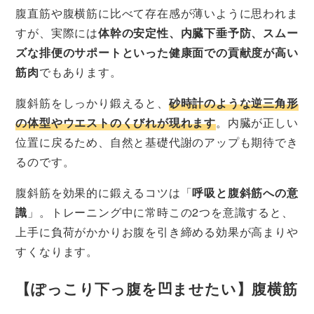
腹直筋や腹横筋に比べて存在感が薄いように思われま
すが、実際には
体幹の安定性、内臓下垂予防、スムー
ズな排便のサポートといった健康面での貢献度が高い
筋肉
でもあります。
腹斜筋をしっかり鍛えると、
砂時計のような逆三角形
の体型やウエストのくびれが現れます
。内臓が正しい
位置に戻るため、自然と基礎代謝のアップも期待でき
るのです。
腹斜筋を効果的に鍛えるコツは「
呼吸と腹斜筋への意
識
」。トレーニング中に常時この2つを意識すると、
上手に負荷がかかりお腹を引き締める効果が高まりや
すくなります。
【ぽっこり下っ腹を凹ませたい】腹横筋