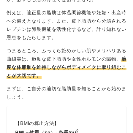
例えば、適正量の脂肪は体温調節機能や妊娠・出産時
への備えとなります。また、皮下脂肪から分泌される
レプチンは卵巣機能を活性化するなど、計り知れない
恩恵をもたらします。
つまるところ、ふっくら艶めかしい肌やメリハリある
曲線美は、適度な皮下脂肪や女性ホルモンの賜物。
適
度な体脂肪を維持しながらボディメイクに取り組むこ
とが大切です。
まずは、ご自分の適切な脂肪量を知ることから始めま
しょう。
【BMIの算出方法】
2
BMI＝体重（kg）÷身長(m)