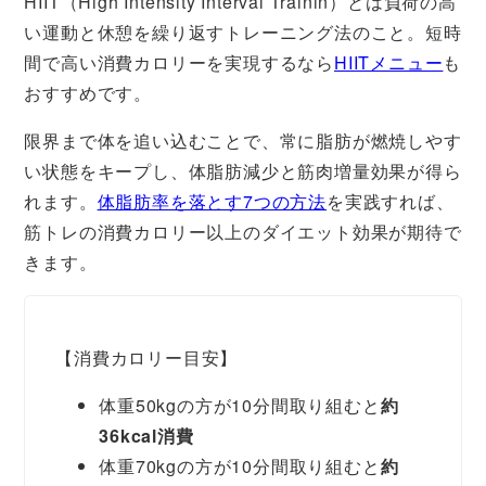
HIIT（High Intensity Interval Trainin）とは負荷の高
い運動と休憩を繰り返すトレーニング法のこと。短時
間で高い消費カロリーを実現するなら
HIITメニュー
も
おすすめです。
限界まで体を追い込むことで、常に脂肪が燃焼しやす
い状態をキープし、体脂肪減少と筋肉増量効果が得ら
れます。
体脂肪率を落とす7つの方法
を実践すれば、
筋トレの消費カロリー以上のダイエット効果が期待で
きます。
【消費カロリー目安】
体重50kgの方が10分間取り組むと
約
36kcal消費
体重70kgの方が10分間取り組むと
約