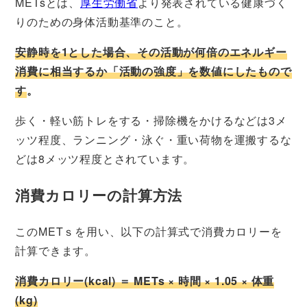
METsとは、
厚生労働省
より発表されている健康づく
りのための身体活動基準のこと。
安静時を1とした場合、その活動が何倍のエネルギー
消費に相当するか「活動の強度」を数値にしたもので
す
。
歩く・軽い筋トレをする・掃除機をかけるなどは3メ
ッツ程度、ランニング・泳ぐ・重い荷物を運搬するな
どは8メッツ程度とされています。
消費カロリーの計算方法
このMETｓを用い、以下の計算式で消費カロリーを
計算できます。
消費カロリー(kcal) ＝ METs × 時間 × 1.05 × 体重
(kg)