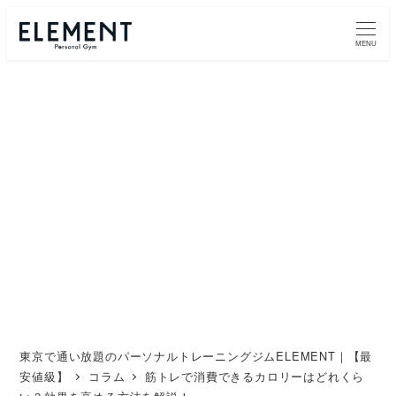
メ
イ
MENU
ン
コ
ン
テ
ン
ツ
へ
移
動
東京で通い放題のパーソナルトレーニングジムELEMENT｜【最
安値級】
コラム
筋トレで消費できるカロリーはどれくら