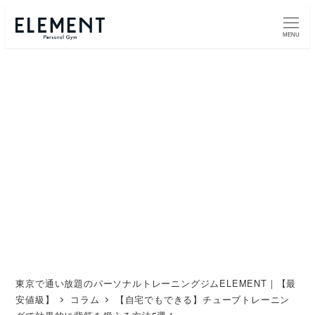
メ
イ
MENU
ン
コ
ン
テ
ン
ツ
へ
移
動
東京で通い放題のパーソナルトレーニングジムELEMENT｜【最
安値級】
コラム
【自宅でもできる】チューブトレーニン