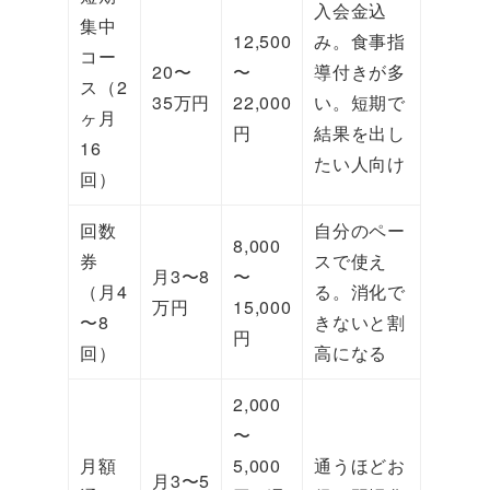
入会金込
集中
12,500
み。食事指
コー
20〜
〜
導付きが多
ス（2
35万円
22,000
い。短期で
ヶ月
円
結果を出し
16
たい人向け
回）
回数
自分のペー
8,000
券
スで使え
月3〜8
〜
（月4
る。消化で
万円
15,000
〜8
きないと割
円
回）
高になる
2,000
〜
月額
5,000
通うほどお
月3〜5