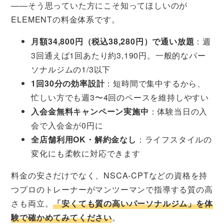
——そう思っていた方にこそ知ってほしいのが
ELEMENTの料金体系です。
月額34,800円（税込38,280円）で通い放題
：週
3回通えば1回あたり約3,190円。一般的なパー
ソナルジムの1/3以下
1回30分の効率設計
：短時間で集中するから、
忙しい方でも週3〜4回のペースを維持しやすい
入会金無料キャンペーン実施中
：体験当日の入
会で入会金が0円に
全店舗利用OK・解約金なし
：ライフスタイルの
変化にも柔軟に対応できます
料金の安さだけでなく、NSCA-CPTなどの資格を持
つプロのトレーナーがマンツーマンで指導する質の高
さも両立。
「安くても質の高いパーソナルジム」を体
験で確かめてみてください
。