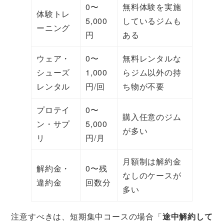
0〜
無料体験を実施
体験トレ
5,000
しているジムも
ーニング
円
ある
ウェア・
0〜
無料レンタルな
シューズ
1,000
らジム以外の持
レンタル
円/回
ち物が不要
プロテイ
0〜
購入任意のジム
ン・サプ
5,000
が多い
リ
円/月
月額制は解約金
解約金・
0〜残
なしのケースが
違約金
回数分
多い
注意すべきは、短期集中コースの場合「
途中解約して