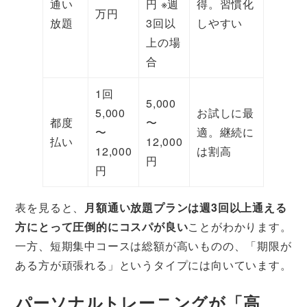
通い
円 ※週
得。習慣化
万円
放題
3回以
しやすい
上の場
合
1回
5,000
5,000
お試しに最
都度
〜
〜
適。継続に
払い
12,000
12,000
は割高
円
円
表を見ると、
月額通い放題プランは週3回以上通える
方にとって圧倒的にコスパが良い
ことがわかります。
一方、短期集中コースは総額が高いものの、「期限が
ある方が頑張れる」というタイプには向いています。
パーソナルトレーニングが「高