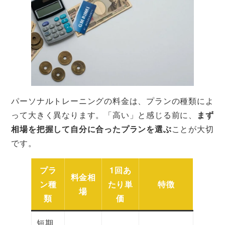
パーソナルトレーニングの料金は、プランの種類によ
って大きく異なります。「高い」と感じる前に、
まず
相場を把握して自分に合ったプランを選ぶ
ことが大切
です。
プラ
1回あ
料金相
ン種
たり単
特徴
場
類
価
短期