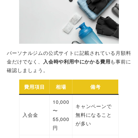
パーソナルジムの公式サイトに記載されている月額料
金だけでなく、
入会時や利用中にかかる費用
も事前に
確認しましょう。
費用項目
相場
備考
10,000
キャンペーンで
〜
入会金
無料になること
55,000
が多い
円