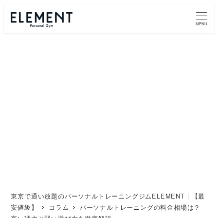
メ
イ
MENU
ン
コ
ン
テ
ン
ツ
へ
移
動
東京で通い放題のパーソナルトレーニングジムELEMENT｜【最
安値級】
コラム
パーソナルトレーニングの料金相場は？