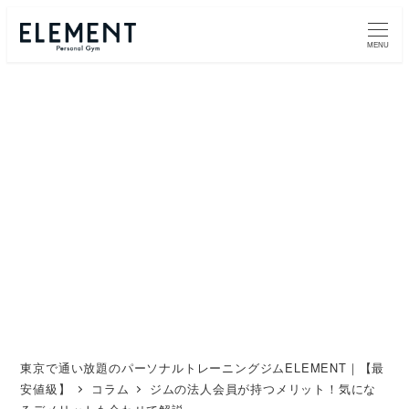
メ
イ
MENU
ン
コ
ン
テ
ン
ツ
へ
移
動
東京で通い放題のパーソナルトレーニングジムELEMENT｜【最
安値級】
コラム
ジムの法人会員が持つメリット！気にな