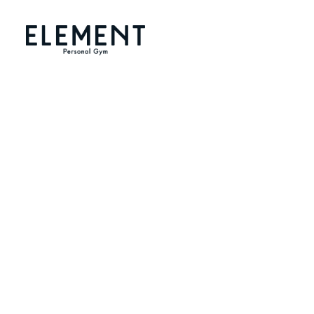
メ
イ
ン
コ
ン
テ
ン
ツ
へ
移
動