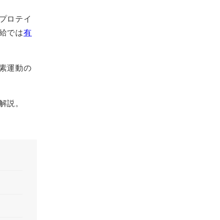
プロテイ
給では
有
素運動の
解説。