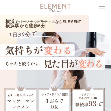
メ
イ
ン
コ
ン
横浜
でパーソナルピラティスならELEMENT
テ
横浜駅から徒歩
6
分
ン
ツ
へ
移
動
気持ちが
変わる
見た目が
変わる
ちゃんと続くから、