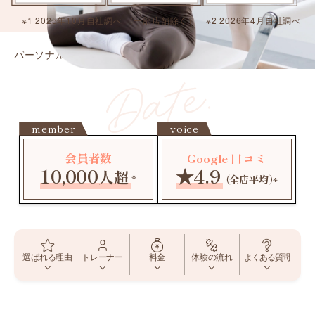
※1 2025年10月自社調べ （一部店舗除く） ※2 2026年4月自社調べ
パーソナルピラティス ELEMENT
横浜店
member
voice
会員者数
Google 口コミ
10,000
★4.9
人超
※
（全店平均）
※
よくある質問
選ばれる理由
トレーナー
料金
体験の流れ