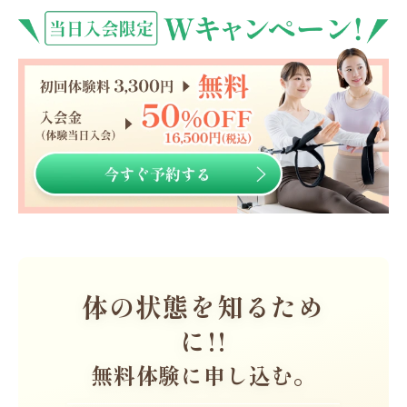
体の状態を知るため
ご
に!!
カウ
無料体験に申し込む。
ーニ