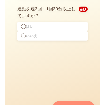
カウ
運動を週3回・1回30分以上し
必須
てますか？
はい
いいえ