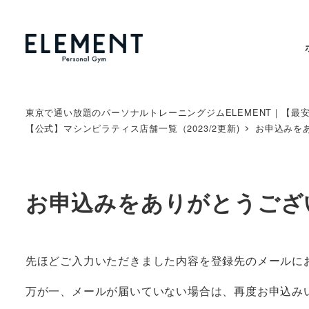
メ
イ
ン
コ
ン
テ
東京で通い放題のパーソナルトレーニングジムELEMENT｜【最
【公式】マシンピラティス店舗一覧（2023/2更新)
お申込みを
ン
ツ
へ
移
お申込みをありがとうござ
動
先ほどご入力いただきました内容を登録先のメールに
万が一、メールが届いていない場合は、再度お申込み