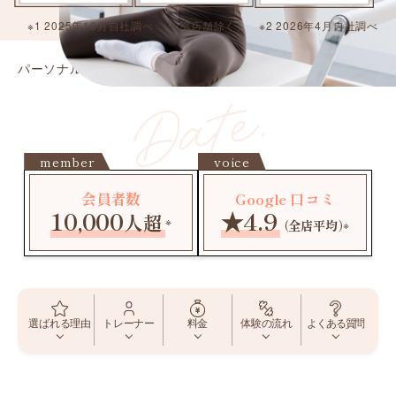
※1 2025年10月自社調べ （一部店舗除く） ※2 2026年4月自社調べ
パーソナルピラティス ELEMENT
神楽坂・飯田橋店
member
voice
会員者数
Google 口コミ
10,000
★4.9
人超
※
（全店平均）
※
よくある質問
選ばれる理由
トレーナー
料金
体験の流れ