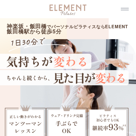
メ
イ
ン
コ
ン
神楽坂・飯田橋
でパーソナルピラティスならELEMENT
テ
飯田橋駅から徒歩
5
分
ン
ツ
へ
移
動
気持ちが
変わる
見た目が
変わる
ちゃんと続くから、