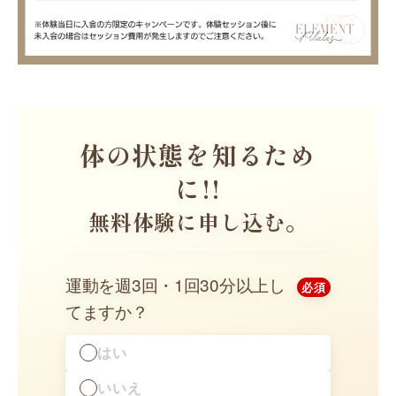
体の状態を知るため
ご
に!!
カウ
無料体験に申し込む。
ーニ
カウ
運動を週3回・1回30分以上し
必須
※体験当日
料になりま
てますか？
はい
いいえ