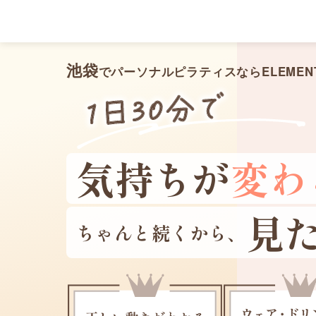
メ
イ
ン
コ
ン
テ
ン
池袋
でパーソナルピラティスならELEMEN
ツ
へ
移
動
気持ちが
変わ
見
ちゃんと続くから、