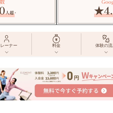
数
Goo
0
★4.
人超
※
トレーナー
料金
体験の流