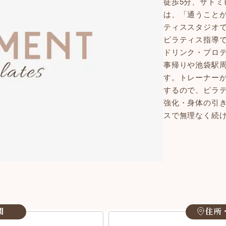
徒歩5分、サトミ
は、「通うこと
ティススタジオ
ピラティス指導で
ドリンク・プロ
事帰りや池袋駅
す。トレーナー
するので、ピラ
強化・身体の引
スで無理なく続
間
住所