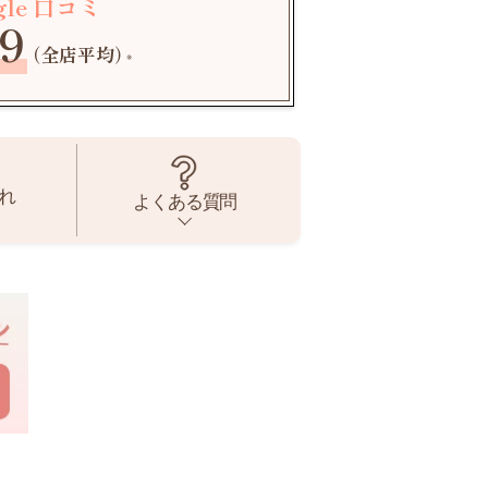
gle 口コミ
9
（全店平均）
※
れ
よくある質問