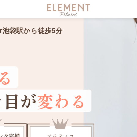
池袋駅から徒歩
5
分
T
る
た目が
変わる