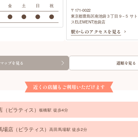
金
土
日
祝
〒171-0022
東京都豊島区南池袋３丁目９−５ サト
スELEMENT池袋店
駅からのアクセスを見る
マップを見る
道順を見る
近くの店舗もご利用いただけます
板橋店（ピラティス）
板橋駅 徒歩4分
高田馬場店（ピラティス）
高田馬場駅 徒歩2分