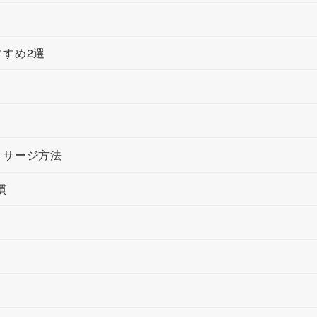
すめ2選
ッサージ方法
慣