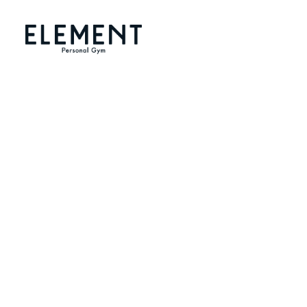
メ
イ
ン
コ
ン
テ
ン
ツ
へ
移
動