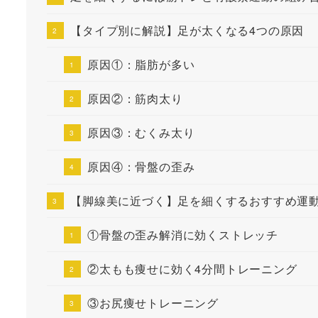
【タイプ別に解説】足が太くなる4つの原因
原因①：脂肪が多い
原因②：筋肉太り
原因③：むくみ太り
原因④：骨盤の歪み
【脚線美に近づく】足を細くするおすすめ運動
①骨盤の歪み解消に効くストレッチ
②太もも痩せに効く4分間トレーニング
③お尻痩せトレーニング