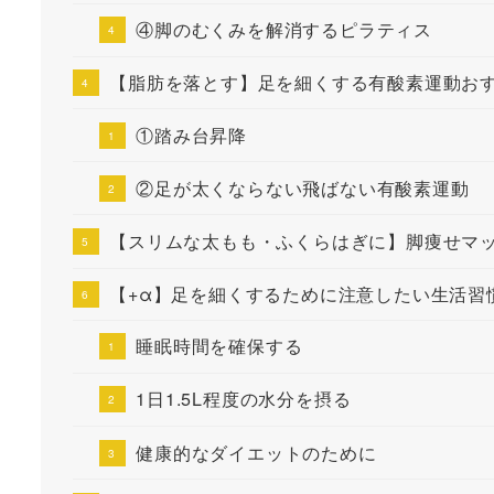
④脚のむくみを解消するピラティス
【脂肪を落とす】足を細くする有酸素運動おす
①踏み台昇降
②足が太くならない飛ばない有酸素運動
【スリムな太もも・ふくらはぎに】脚痩せマ
【+α】足を細くするために注意したい生活習
睡眠時間を確保する
1日1.5L程度の水分を摂る
健康的なダイエットのために