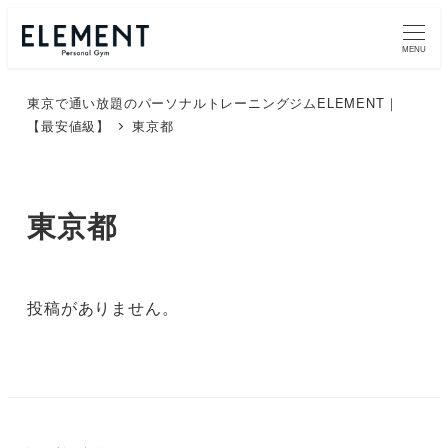
メ
イ
MENU
ン
東京で通い放題のパーソナルトレーニングジムELEMENT｜
コ
【最安値級】
東京都
ン
テ
ン
東京都
ツ
へ
移
動
投稿がありません。