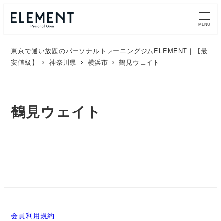
メ
イ
MENU
ン
東京で通い放題のパーソナルトレーニングジムELEMENT｜【最
コ
安値級】
神奈川県
横浜市
鶴見ウェイト
ン
テ
ン
鶴見ウェイト
ツ
へ
移
動
会員利用規約