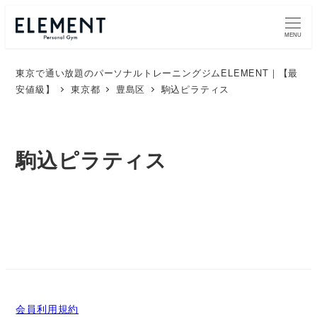
メ
イ
MENU
ン
東京で通い放題のパーソナルトレーニングジムELEMENT｜【最
コ
安値級】
東京都
豊島区
駒込ピラティス
ン
テ
ン
駒込ピラティス
ツ
へ
移
動
会員利用規約