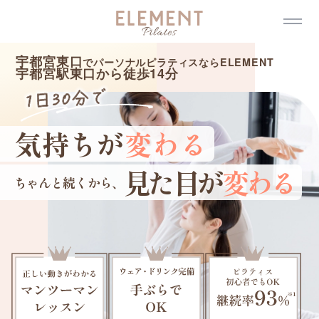
メ
イ
ン
コ
ン
宇都宮東口
でパーソナルピラティスならELEMENT
テ
宇都宮駅東口から徒歩
14
分
ン
ツ
へ
移
動
気持ちが
変わる
見た目が
変わる
ちゃんと続くから、