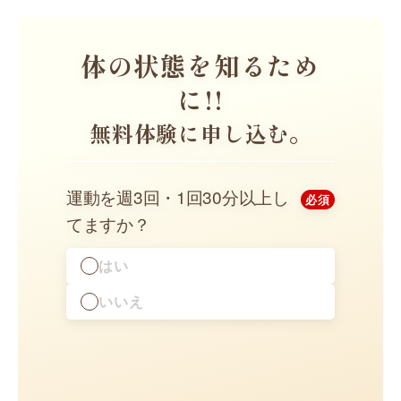
体の状態を知るため
ご
に!!
カウ
無料体験に申し込む。
ーニ
カウ
運動を週3回・1回30分以上し
必須
※体験当日
料になりま
てますか？
はい
いいえ