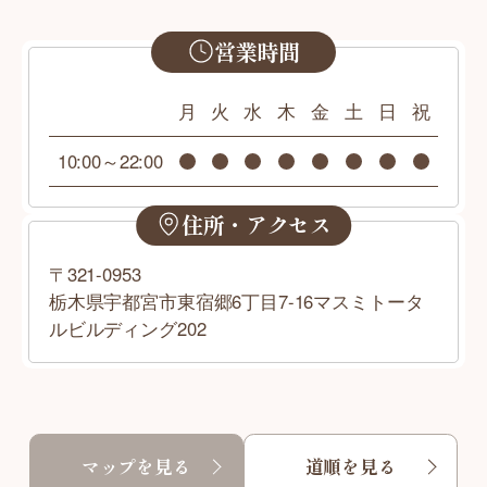
営業時間
月
火
水
木
金
土
日
祝
10:00～22:00
住所・アクセス
〒321-0953
栃木県宇都宮市東宿郷6丁目7-16マスミトータ
ルビルディング202
マップを見る
道順を見る