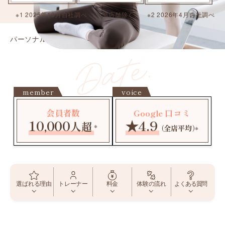
※1 2025年10月自社調べ （一部店舗除く） ※2 2026年4月自社調べ
パーソナルピラティス ELEMENT
宇都宮東口店
member
voice
会員者数
Google 口コミ
10,000
★4.9
人超
※
（全店平均）
※
よくある質問
選ばれる理由
トレーナー
料金
体験の流れ