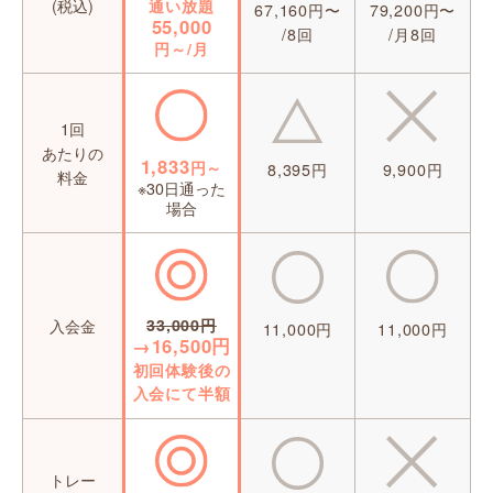
通い放題
(税込)
79,200円〜
67,160円〜
55,000
/月8回
/8回
円～/月
1回
あたりの
1,833
円～
8,395円
9,900円
料金
※30日通った
場合
33,000円
入会金
11,000円
11,000円
→16,500円
初回体験後の
入会にて半額
トレー