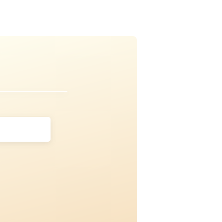
ご希
カウンセリング＋体験トレー
ニング（3,300円）
※体験当日のご入会で、体験トレーニン