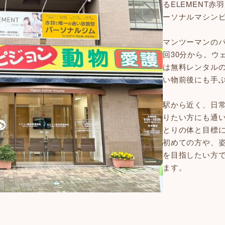
るELEMENT
ーソナルマシン
マンツーマンの
回30分から。ウ
は無料レンタル
い物前後にも手
駅から近く、日
りたい方にも通
とりの体と目標
初めての方や、
を目指したい方
ます。