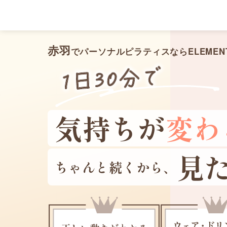
メ
イ
ン
コ
ン
テ
ン
赤羽
でパーソナルピラティスならELEMEN
ツ
へ
移
動
気持ちが
変わ
見
ちゃんと続くから、