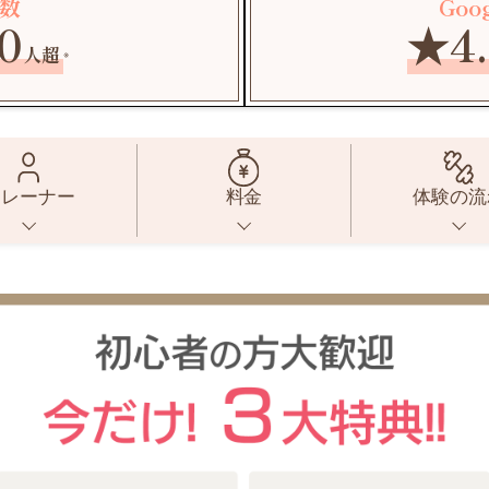
数
Goo
0
★4.
人超
※
トレーナー
料金
体験の流