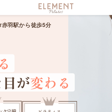
赤羽駅から徒歩
5
分
T
る
た目が
変わる