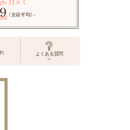
gle 口コミ
9
（全店平均）
※
れ
よくある質問