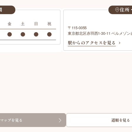
間
住所
金
土
日
祝
〒115-0055
東京都北区赤羽西1-30-11 ベルメゾン赤
駅からのアクセスを見る
マップを見る
道順を見る