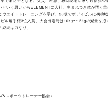
新卒で消防士となる。火災、救急、救助現場活動や通信指令業
という思いからELEMENTに入社。生まれつき体が弱く華
でウエイトトレーニングを学び、28歳でボディビルに初挑
ビル選手権3位入賞。大会出場時は10kg〜15kgの減量を
「継続は力なり」
サイズ&スポーツトレーナー協会）