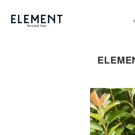
メ
イ
ン
コ
ン
テ
ELEM
ン
ツ
へ
移
動