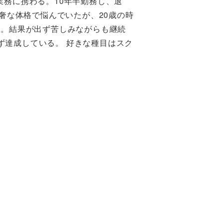
務に携わる。10年半勤務し、退
奢な体格で悩んでいたが、20歳の時
戦。結果が出ず苦しみながらも継続
必ず達成している。 好きな種目はスク